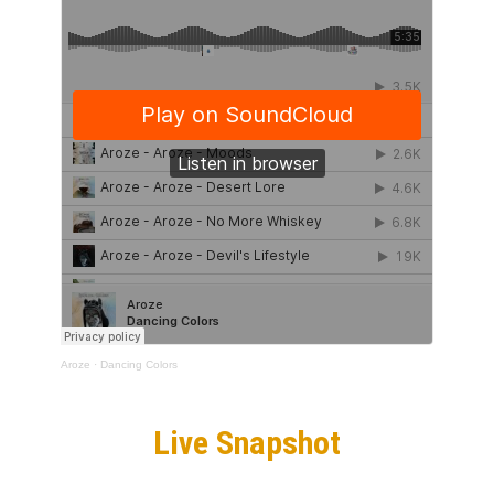
Aroze
·
Dancing Colors
Live Snapshot