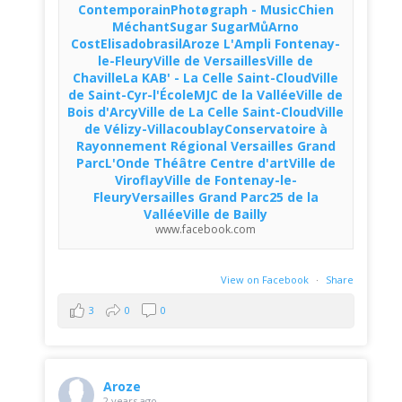
ContemporainPhotøgraph - MusicChien
MéchantSugar SugarMůArno
CostElisadobrasilAroze L'Ampli Fontenay-
le-FleuryVille de VersaillesVille de
ChavilleLa KAB' - La Celle Saint-CloudVille
de Saint-Cyr-l'ÉcoleMJC de la ValléeVille de
Bois d'ArcyVille de La Celle Saint-CloudVille
de Vélizy-VillacoublayConservatoire à
Rayonnement Régional Versailles Grand
ParcL'Onde Théâtre Centre d'artVille de
ViroflayVille de Fontenay-le-
FleuryVersailles Grand Parc25 de la
ValléeVille de Bailly
www.facebook.com
View on Facebook
·
Share
3
0
0
Aroze
2 years ago