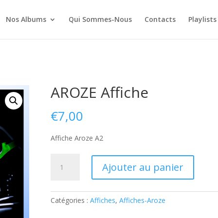
Nos Albums
Qui Sommes-Nous
Contacts
Playlists
AROZE Affiche
€
7,00
Affiche Aroze A2
quantité
Ajouter au panier
de
AROZE
Affiche
Catégories :
Affiches
,
Affiches-Aroze