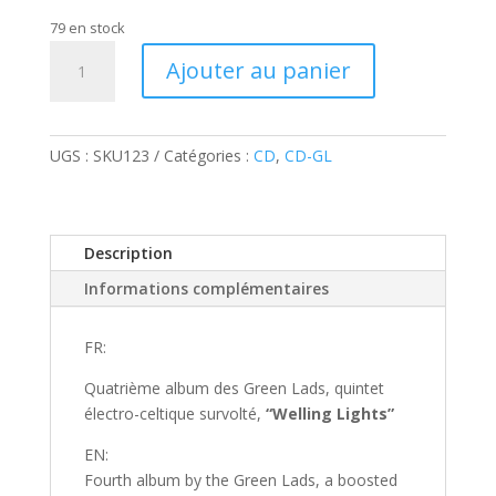
79 en stock
quantité
Ajouter au panier
de
GREEN
LADS
-
UGS :
SKU123
Catégories :
CD
,
CD-GL
Welling
Lights
Description
Informations complémentaires
FR:
Quatrième album des Green Lads, quintet
électro-celtique survolté,
“Welling Lights”
EN:
Fourth album by the Green Lads, a boosted