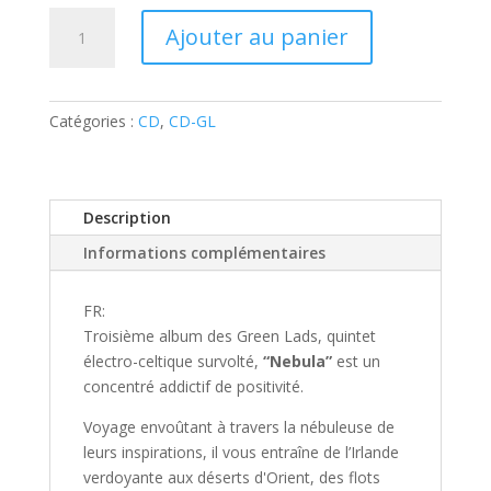
quantité
Ajouter au panier
de
GREEN
LADS
-
Catégories :
CD
,
CD-GL
Nebula
Description
Informations complémentaires
FR:
Troisième album des Green Lads, quintet
électro-celtique survolté,
“Nebula”
est un
concentré addictif de positivité.
Voyage envoûtant à travers la nébuleuse de
leurs inspirations, il vous entraîne de l’Irlande
verdoyante aux déserts d'Orient, des flots